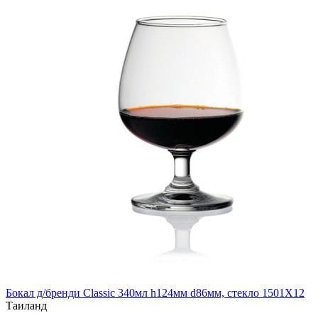
Бокал д/бренди Classic 340мл h124мм d86мм, стекло 1501X12
Таиланд