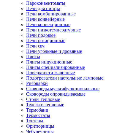
Пароконвектоматы
Печи для пиццы
Печи комбинированные
Печи конвейерные
Печи конвекционные
Печи низкотемпературные
Печи подовые
Печи ротационные
Печи свч
Печи угольные и дровяные
Плиты
Плиты индукционные
Плиты специализированные
Поверхности жарочные
Подогреватели настольные ламповые
Рисоварки
Сковороды мультифункциональные
Сковороды опрокидываемые
Столы тепловые
Тележки тепловые
Термобани
Термостаты
Тостеры
Фритюрницы
Чебуречницы