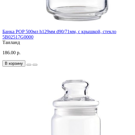
Банка POP 500мл h129мм d90/71мм, с крышкой, стекло
5B02517G0000
Таиланд
186.00 р.
В корзину