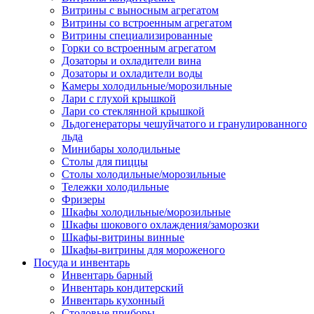
Витрины с выносным агрегатом
Витрины со встроенным агрегатом
Витрины специализированные
Горки со встроенным агрегатом
Дозаторы и охладители вина
Дозаторы и охладители воды
Камеры холодильные/морозильные
Лари с глухой крышкой
Лари со стеклянной крышкой
Льдогенераторы чешуйчатого и гранулированного
льда
Минибары холодильные
Столы для пиццы
Столы холодильные/морозильные
Тележки холодильные
Фризеры
Шкафы холодильные/морозильные
Шкафы шокового охлаждения/заморозки
Шкафы-витрины винные
Шкафы-витрины для мороженого
Посуда и инвентарь
Инвентарь барный
Инвентарь кондитерский
Инвентарь кухонный
Столовые приборы