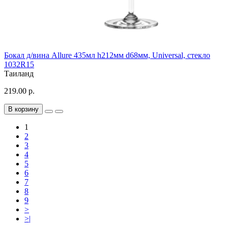
Бокал д/вина Allure 435мл h212мм d68мм, Universal, стекло
1032R15
Таиланд
219.00 р.
В корзину
1
2
3
4
5
6
7
8
9
>
>|