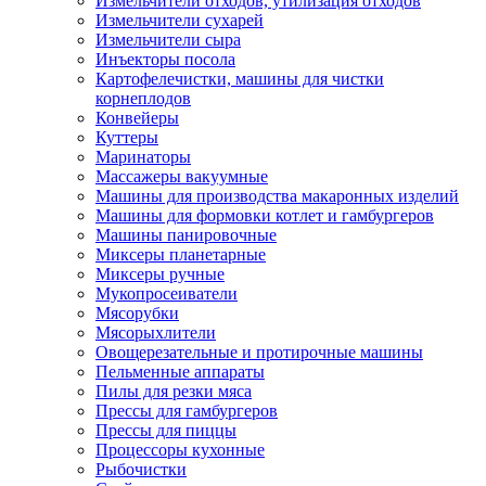
Измельчители отходов, утилизация отходов
Измельчители сухарей
Измельчители сыра
Инъекторы посола
Картофелечистки, машины для чистки
корнеплодов
Конвейеры
Куттеры
Маринаторы
Массажеры вакуумные
Машины для производства макаронных изделий
Машины для формовки котлет и гамбургеров
Машины панировочные
Миксеры планетарные
Миксеры ручные
Мукопросеиватели
Мясорубки
Мясорыхлители
Овощерезательные и протирочные машины
Пельменные аппараты
Пилы для резки мяса
Прессы для гамбургеров
Прессы для пиццы
Процессоры кухонные
Рыбочистки