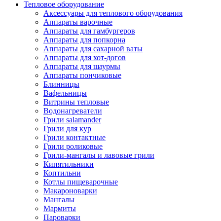
Тепловое оборудование
Аксессуары для теплового оборудования
Аппараты варочные
Аппараты для гамбургеров
Аппараты для попкорна
Аппараты для сахарной ваты
Аппараты для хот-догов
Аппараты для шаурмы
Аппараты пончиковые
Блинницы
Вафельницы
Витрины тепловые
Водонагреватели
Грили salamander
Грили для кур
Грили контактные
Грили роликовые
Грили-мангалы и лавовые грили
Кипятильники
Коптильни
Котлы пищеварочные
Макароноварки
Мангалы
Мармиты
Пароварки