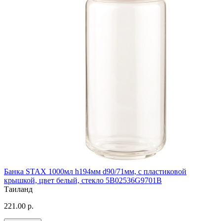
Банка STAX 1000мл h194мм d90/71мм, с пластиковой
крышкой, цвет белый, стекло 5B02536G9701B
Таиланд
221.00 р.