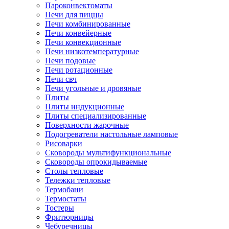
Пароконвектоматы
Печи для пиццы
Печи комбинированные
Печи конвейерные
Печи конвекционные
Печи низкотемпературные
Печи подовые
Печи ротационные
Печи свч
Печи угольные и дровяные
Плиты
Плиты индукционные
Плиты специализированные
Поверхности жарочные
Подогреватели настольные ламповые
Рисоварки
Сковороды мультифункциональные
Сковороды опрокидываемые
Столы тепловые
Тележки тепловые
Термобани
Термостаты
Тостеры
Фритюрницы
Чебуречницы