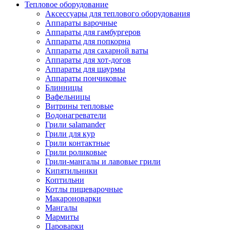
Тепловое оборудование
Аксессуары для теплового оборудования
Аппараты варочные
Аппараты для гамбургеров
Аппараты для попкорна
Аппараты для сахарной ваты
Аппараты для хот-догов
Аппараты для шаурмы
Аппараты пончиковые
Блинницы
Вафельницы
Витрины тепловые
Водонагреватели
Грили salamander
Грили для кур
Грили контактные
Грили роликовые
Грили-мангалы и лавовые грили
Кипятильники
Коптильни
Котлы пищеварочные
Макароноварки
Мангалы
Мармиты
Пароварки