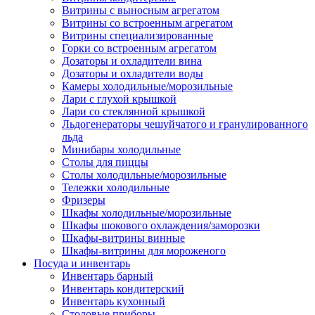
Витрины с выносным агрегатом
Витрины со встроенным агрегатом
Витрины специализированные
Горки со встроенным агрегатом
Дозаторы и охладители вина
Дозаторы и охладители воды
Камеры холодильные/морозильные
Лари с глухой крышкой
Лари со стеклянной крышкой
Льдогенераторы чешуйчатого и гранулированного
льда
Минибары холодильные
Столы для пиццы
Столы холодильные/морозильные
Тележки холодильные
Фризеры
Шкафы холодильные/морозильные
Шкафы шокового охлаждения/заморозки
Шкафы-витрины винные
Шкафы-витрины для мороженого
Посуда и инвентарь
Инвентарь барный
Инвентарь кондитерский
Инвентарь кухонный
Столовые приборы