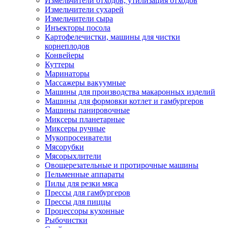
Измельчители отходов, утилизация отходов
Измельчители сухарей
Измельчители сыра
Инъекторы посола
Картофелечистки, машины для чистки
корнеплодов
Конвейеры
Куттеры
Маринаторы
Массажеры вакуумные
Машины для производства макаронных изделий
Машины для формовки котлет и гамбургеров
Машины панировочные
Миксеры планетарные
Миксеры ручные
Мукопросеиватели
Мясорубки
Мясорыхлители
Овощерезательные и протирочные машины
Пельменные аппараты
Пилы для резки мяса
Прессы для гамбургеров
Прессы для пиццы
Процессоры кухонные
Рыбочистки