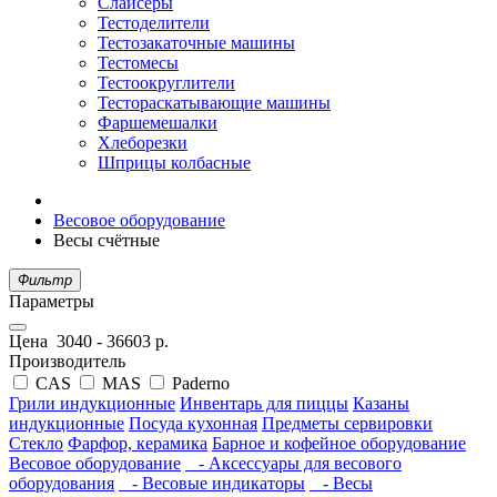
Слайсеры
Тестоделители
Тестозакаточные машины
Тестомесы
Тестоокруглители
Тестораскатывающие машины
Фаршемешалки
Хлеборезки
Шприцы колбасные
Весовое оборудование
Весы счётные
Фильтр
Параметры
Цена
3040
-
36603
р.
Производитель
CAS
MAS
Paderno
Грили индукционные
Инвентарь для пиццы
Казаны
индукционные
Посуда кухонная
Предметы сервировки
Стекло
Фарфор, керамика
Барное и кофейное оборудование
Весовое оборудование
- Аксессуары для весового
оборудования
- Весовые индикаторы
- Весы