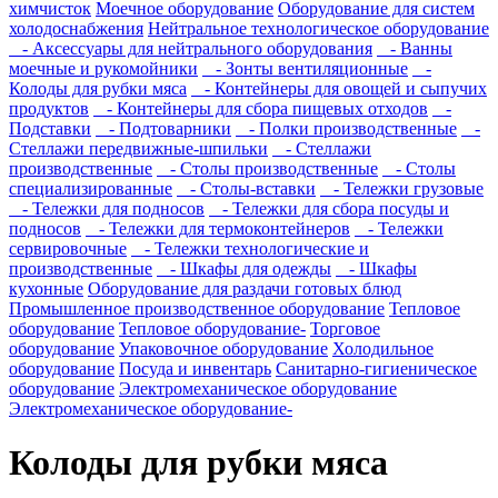
химчисток
Моечное оборудование
Оборудование для систем
холодоснабжения
Нейтральное технологическое оборудование
- Аксессуары для нейтрального оборудования
- Ванны
моечные и рукомойники
- Зонты вентиляционные
-
Колоды для рубки мяса
- Контейнеры для овощей и сыпучих
продуктов
- Контейнеры для сбора пищевых отходов
-
Подставки
- Подтоварники
- Полки производственные
-
Стеллажи передвижные-шпильки
- Стеллажи
производственные
- Столы производственные
- Столы
специализированные
- Столы-вставки
- Тележки грузовые
- Тележки для подносов
- Тележки для сбора посуды и
подносов
- Тележки для термоконтейнеров
- Тележки
сервировочные
- Тележки технологические и
производственные
- Шкафы для одежды
- Шкафы
кухонные
Оборудование для раздачи готовых блюд
Промышленное производственное оборудование
Тепловое
оборудование
Тепловое оборудование-
Торговое
оборудование
Упаковочное оборудование
Холодильное
оборудование
Посуда и инвентарь
Санитарно-гигиеническое
оборудование
Электромеханическое оборудование
Электромеханическое оборудование-
Колоды для рубки мяса