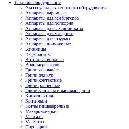
Тепловое оборудование
Аксессуары для теплового оборудования
Аппараты варочные
Аппараты для гамбургеров
Аппараты для попкорна
Аппараты для сахарной ваты
Аппараты для хот-догов
Аппараты для шаурмы
Аппараты пончиковые
Блинницы
Вафельницы
Витрины тепловые
Водонагреватели
Грили salamander
Грили для кур
Грили контактные
Грили роликовые
Грили-мангалы и лавовые грили
Кипятильники
Коптильни
Котлы пищеварочные
Макароноварки
Мангалы
Мармиты
Пароварки