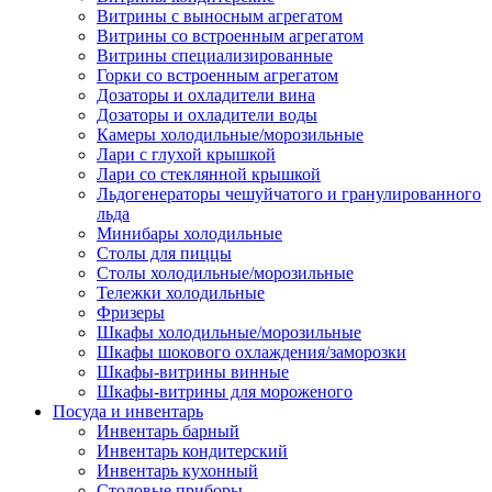
Витрины с выносным агрегатом
Витрины со встроенным агрегатом
Витрины специализированные
Горки со встроенным агрегатом
Дозаторы и охладители вина
Дозаторы и охладители воды
Камеры холодильные/морозильные
Лари с глухой крышкой
Лари со стеклянной крышкой
Льдогенераторы чешуйчатого и гранулированного
льда
Минибары холодильные
Столы для пиццы
Столы холодильные/морозильные
Тележки холодильные
Фризеры
Шкафы холодильные/морозильные
Шкафы шокового охлаждения/заморозки
Шкафы-витрины винные
Шкафы-витрины для мороженого
Посуда и инвентарь
Инвентарь барный
Инвентарь кондитерский
Инвентарь кухонный
Столовые приборы