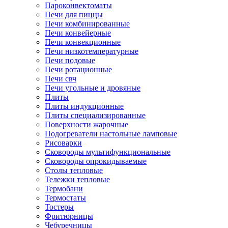
Пароконвектоматы
Печи для пиццы
Печи комбинированные
Печи конвейерные
Печи конвекционные
Печи низкотемпературные
Печи подовые
Печи ротационные
Печи свч
Печи угольные и дровяные
Плиты
Плиты индукционные
Плиты специализированные
Поверхности жарочные
Подогреватели настольные ламповые
Рисоварки
Сковороды мультифункциональные
Сковороды опрокидываемые
Столы тепловые
Тележки тепловые
Термобани
Термостаты
Тостеры
Фритюрницы
Чебуречницы