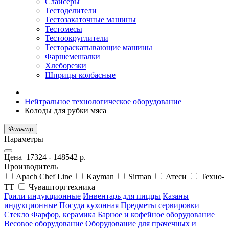
Слайсеры
Тестоделители
Тестозакаточные машины
Тестомесы
Тестоокруглители
Тестораскатывающие машины
Фаршемешалки
Хлеборезки
Шприцы колбасные
Нейтральное технологическое оборудование
Колоды для рубки мяса
Фильтр
Параметры
Цена
17324
-
148542
р.
Производитель
Apach Chef Line
Kayman
Sirman
Атеси
Техно-
ТТ
Чувашторгтехника
Грили индукционные
Инвентарь для пиццы
Казаны
индукционные
Посуда кухонная
Предметы сервировки
Стекло
Фарфор, керамика
Барное и кофейное оборудование
Весовое оборудование
Оборудование для прачечных и