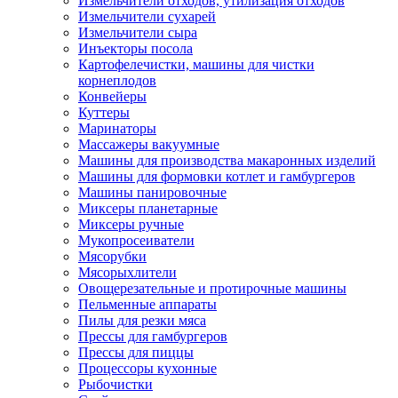
Измельчители отходов, утилизация отходов
Измельчители сухарей
Измельчители сыра
Инъекторы посола
Картофелечистки, машины для чистки
корнеплодов
Конвейеры
Куттеры
Маринаторы
Массажеры вакуумные
Машины для производства макаронных изделий
Машины для формовки котлет и гамбургеров
Машины панировочные
Миксеры планетарные
Миксеры ручные
Мукопросеиватели
Мясорубки
Мясорыхлители
Овощерезательные и протирочные машины
Пельменные аппараты
Пилы для резки мяса
Прессы для гамбургеров
Прессы для пиццы
Процессоры кухонные
Рыбочистки