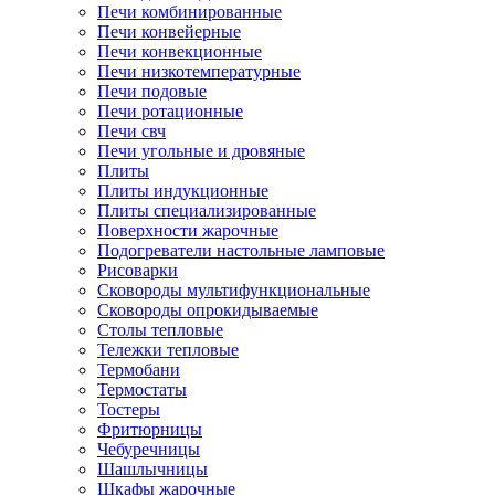
Печи комбинированные
Печи конвейерные
Печи конвекционные
Печи низкотемпературные
Печи подовые
Печи ротационные
Печи свч
Печи угольные и дровяные
Плиты
Плиты индукционные
Плиты специализированные
Поверхности жарочные
Подогреватели настольные ламповые
Рисоварки
Сковороды мультифункциональные
Сковороды опрокидываемые
Столы тепловые
Тележки тепловые
Термобани
Термостаты
Тостеры
Фритюрницы
Чебуречницы
Шашлычницы
Шкафы жарочные