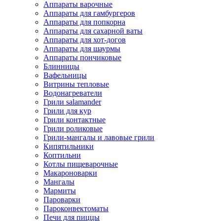
Аппараты варочные
Аппараты для гамбургеров
Аппараты для попкорна
Аппараты для сахарной ваты
Аппараты для хот-догов
Аппараты для шаурмы
Аппараты пончиковые
Блинницы
Вафельницы
Витрины тепловые
Водонагреватели
Грили salamander
Грили для кур
Грили контактные
Грили роликовые
Грили-мангалы и лавовые грили
Кипятильники
Коптильни
Котлы пищеварочные
Макароноварки
Мангалы
Мармиты
Пароварки
Пароконвектоматы
Печи для пиццы