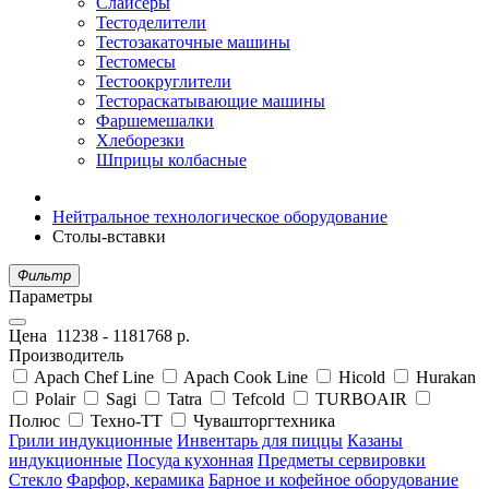
Слайсеры
Тестоделители
Тестозакаточные машины
Тестомесы
Тестоокруглители
Тестораскатывающие машины
Фаршемешалки
Хлеборезки
Шприцы колбасные
Нейтральное технологическое оборудование
Столы-вставки
Фильтр
Параметры
Цена
11238
-
1181768
р.
Производитель
Apach Chef Line
Apach Cook Line
Hicold
Hurakan
Polair
Sagi
Tatra
Tefcold
TURBOAIR
Полюс
Техно-ТТ
Чувашторгтехника
Грили индукционные
Инвентарь для пиццы
Казаны
индукционные
Посуда кухонная
Предметы сервировки
Стекло
Фарфор, керамика
Барное и кофейное оборудование