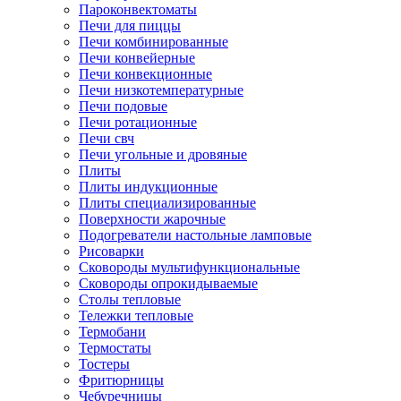
Пароконвектоматы
Печи для пиццы
Печи комбинированные
Печи конвейерные
Печи конвекционные
Печи низкотемпературные
Печи подовые
Печи ротационные
Печи свч
Печи угольные и дровяные
Плиты
Плиты индукционные
Плиты специализированные
Поверхности жарочные
Подогреватели настольные ламповые
Рисоварки
Сковороды мультифункциональные
Сковороды опрокидываемые
Столы тепловые
Тележки тепловые
Термобани
Термостаты
Тостеры
Фритюрницы
Чебуречницы