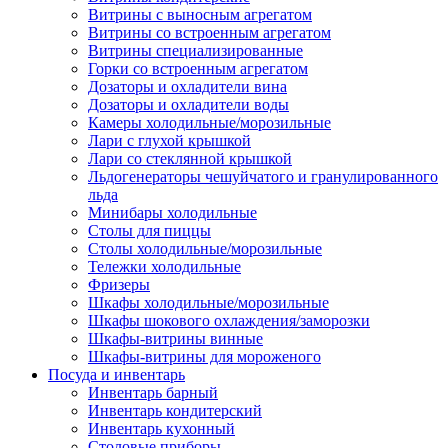
Витрины с выносным агрегатом
Витрины со встроенным агрегатом
Витрины специализированные
Горки со встроенным агрегатом
Дозаторы и охладители вина
Дозаторы и охладители воды
Камеры холодильные/морозильные
Лари с глухой крышкой
Лари со стеклянной крышкой
Льдогенераторы чешуйчатого и гранулированного
льда
Минибары холодильные
Столы для пиццы
Столы холодильные/морозильные
Тележки холодильные
Фризеры
Шкафы холодильные/морозильные
Шкафы шокового охлаждения/заморозки
Шкафы-витрины винные
Шкафы-витрины для мороженого
Посуда и инвентарь
Инвентарь барный
Инвентарь кондитерский
Инвентарь кухонный
Столовые приборы