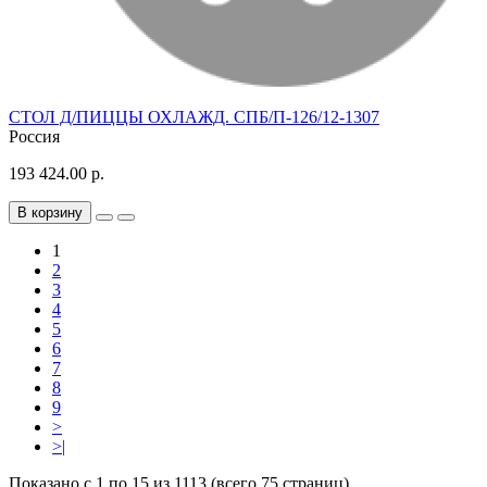
СТОЛ Д/ПИЦЦЫ ОХЛАЖД. СПБ/П-126/12-1307
Россия
193 424.00 р.
В корзину
1
2
3
4
5
6
7
8
9
>
>|
Показано с 1 по 15 из 1113 (всего 75 страниц)