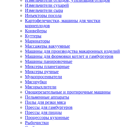
Измельчители отходов, утилизация отходов
Измельчители сухарей
Измельчители сыра
Инъекторы посола
Картофелечистки, машины для чистки
корнеплодов
Конвейеры
Куттеры
Маринаторы
Массажеры вакуумные
Машины для производства макаронных изделий
Машины для формовки котлет и гамбургеров
Машины панировочные
Миксеры планетарные
Миксеры ручные
Мукопросеиватели
Мясорубки
Мясорыхлители
Овощерезательные и протирочные машины
Пельменные аппараты
Пилы для резки мяса
Прессы для гамбургеров
Прессы для пиццы
Процессоры кухонные
Рыбочистки