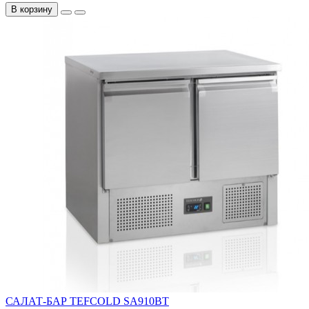
В корзину
САЛАТ-БАР TEFCOLD SA910BT