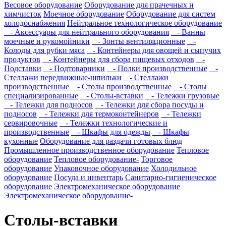
Весовое оборудование
Оборудование для прачечных и
химчисток
Моечное оборудование
Оборудование для систем
холодоснабжения
Нейтральное технологическое оборудование
- Аксессуары для нейтрального оборудования
- Ванны
моечные и рукомойники
- Зонты вентиляционные
-
Колоды для рубки мяса
- Контейнеры для овощей и сыпучих
продуктов
- Контейнеры для сбора пищевых отходов
-
Подставки
- Подтоварники
- Полки производственные
-
Стеллажи передвижные-шпильки
- Стеллажи
производственные
- Столы производственные
- Столы
специализированные
- Столы-вставки
- Тележки грузовые
- Тележки для подносов
- Тележки для сбора посуды и
подносов
- Тележки для термоконтейнеров
- Тележки
сервировочные
- Тележки технологические и
производственные
- Шкафы для одежды
- Шкафы
кухонные
Оборудование для раздачи готовых блюд
Промышленное производственное оборудование
Тепловое
оборудование
Тепловое оборудование-
Торговое
оборудование
Упаковочное оборудование
Холодильное
оборудование
Посуда и инвентарь
Санитарно-гигиеническое
оборудование
Электромеханическое оборудование
Электромеханическое оборудование-
Столы-вставки