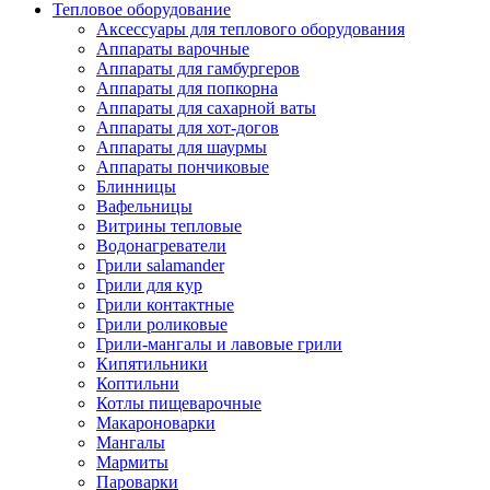
Тепловое оборудование
Аксессуары для теплового оборудования
Аппараты варочные
Аппараты для гамбургеров
Аппараты для попкорна
Аппараты для сахарной ваты
Аппараты для хот-догов
Аппараты для шаурмы
Аппараты пончиковые
Блинницы
Вафельницы
Витрины тепловые
Водонагреватели
Грили salamander
Грили для кур
Грили контактные
Грили роликовые
Грили-мангалы и лавовые грили
Кипятильники
Коптильни
Котлы пищеварочные
Макароноварки
Мангалы
Мармиты
Пароварки