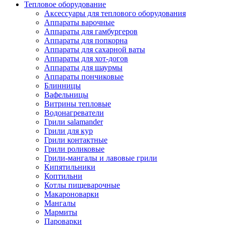
Тепловое оборудование
Аксессуары для теплового оборудования
Аппараты варочные
Аппараты для гамбургеров
Аппараты для попкорна
Аппараты для сахарной ваты
Аппараты для хот-догов
Аппараты для шаурмы
Аппараты пончиковые
Блинницы
Вафельницы
Витрины тепловые
Водонагреватели
Грили salamander
Грили для кур
Грили контактные
Грили роликовые
Грили-мангалы и лавовые грили
Кипятильники
Коптильни
Котлы пищеварочные
Макароноварки
Мангалы
Мармиты
Пароварки