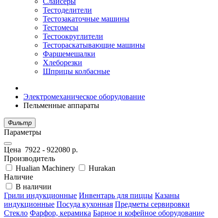
Слайсеры
Тестоделители
Тестозакаточные машины
Тестомесы
Тестоокруглители
Тестораскатывающие машины
Фаршемешалки
Хлеборезки
Шприцы колбасные
Электромеханическое оборудование
Пельменные аппараты
Фильтр
Параметры
Цена
7922
-
922080
р.
Производитель
Hualian Machinery
Hurakan
Наличие
В наличии
Грили индукционные
Инвентарь для пиццы
Казаны
индукционные
Посуда кухонная
Предметы сервировки
Стекло
Фарфор, керамика
Барное и кофейное оборудование