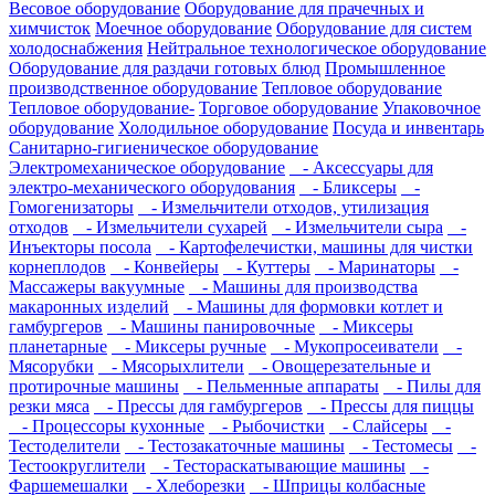
Весовое оборудование
Оборудование для прачечных и
химчисток
Моечное оборудование
Оборудование для систем
холодоснабжения
Нейтральное технологическое оборудование
Оборудование для раздачи готовых блюд
Промышленное
производственное оборудование
Тепловое оборудование
Тепловое оборудование-
Торговое оборудование
Упаковочное
оборудование
Холодильное оборудование
Посуда и инвентарь
Санитарно-гигиеническое оборудование
Электромеханическое оборудование
- Аксессуары для
электро-механического оборудования
- Бликсеры
-
Гомогенизаторы
- Измельчители отходов, утилизация
отходов
- Измельчители сухарей
- Измельчители сыра
-
Инъекторы посола
- Картофелечистки, машины для чистки
корнеплодов
- Конвейеры
- Куттеры
- Маринаторы
-
Массажеры вакуумные
- Машины для производства
макаронных изделий
- Машины для формовки котлет и
гамбургеров
- Машины панировочные
- Миксеры
планетарные
- Миксеры ручные
- Мукопросеиватели
-
Мясорубки
- Мясорыхлители
- Овощерезательные и
протирочные машины
- Пельменные аппараты
- Пилы для
резки мяса
- Прессы для гамбургеров
- Прессы для пиццы
- Процессоры кухонные
- Рыбочистки
- Слайсеры
-
Тестоделители
- Тестозакаточные машины
- Тестомесы
-
Тестоокруглители
- Тестораскатывающие машины
-
Фаршемешалки
- Хлеборезки
- Шприцы колбасные