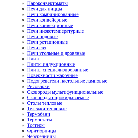
Пароконвектоматы
Печи для пиццы
Печи комбинированные
Печи конвейерные
Печи конвекционные
Печи низкотемпературные
Печи подовые
Печи ротационные
Печи свч
Печи угольные и дровяные
Плиты
Плиты индукционные
Плиты специализированные
Поверхности жарочные
Подогреватели настольные ламповые
Рисоварки
Сковороды мультифункциональные
Сковороды опрокидываемые
Столы тепловые
Тележки тепловые
Термобани
Термостаты
Тостеры
Фритюрницы
Чебуречницы