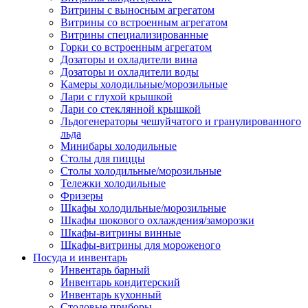
Витрины с выносным агрегатом
Витрины со встроенным агрегатом
Витрины специализированные
Горки со встроенным агрегатом
Дозаторы и охладители вина
Дозаторы и охладители воды
Камеры холодильные/морозильные
Лари с глухой крышкой
Лари со стеклянной крышкой
Льдогенераторы чешуйчатого и гранулированного
льда
Минибары холодильные
Столы для пиццы
Столы холодильные/морозильные
Тележки холодильные
Фризеры
Шкафы холодильные/морозильные
Шкафы шокового охлаждения/заморозки
Шкафы-витрины винные
Шкафы-витрины для мороженого
Посуда и инвентарь
Инвентарь барный
Инвентарь кондитерский
Инвентарь кухонный
Столовые приборы