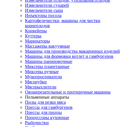
Измельчители отходов, утилизация отходов
Измельчители сухарей
Измельчители сыра
Инъекторы посола
Картофелечистки, машины для чистки
корнеплодов
Конвейеры
Куттеры
Маринаторы
Массажеры вакуумные
Машины для производства макаронных изделий
Машины для формовки котлет и гамбургеров
Машины панировочные
Миксеры планетарные
Миксеры ручные
Мукопросеиватели
Мясорубки
Мясорыхлители
Овощерезательные и протирочные машины
Пельменные аппараты
Пилы для резки мяса
Прессы для гамбургеров
Прессы для пиццы
Процессоры кухонные
Рыбочистки