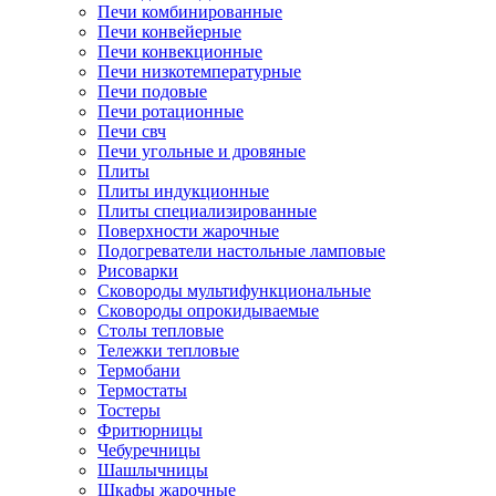
Печи комбинированные
Печи конвейерные
Печи конвекционные
Печи низкотемпературные
Печи подовые
Печи ротационные
Печи свч
Печи угольные и дровяные
Плиты
Плиты индукционные
Плиты специализированные
Поверхности жарочные
Подогреватели настольные ламповые
Рисоварки
Сковороды мультифункциональные
Сковороды опрокидываемые
Столы тепловые
Тележки тепловые
Термобани
Термостаты
Тостеры
Фритюрницы
Чебуречницы
Шашлычницы
Шкафы жарочные