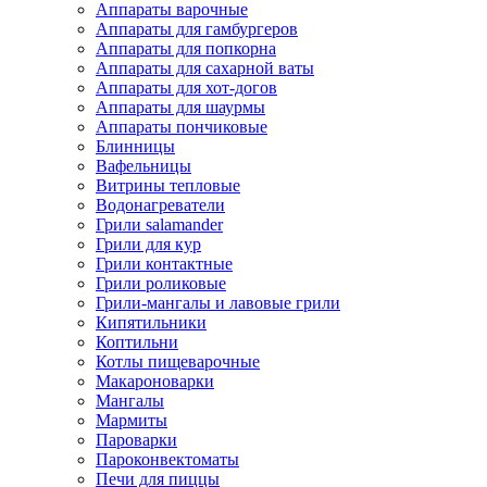
Аппараты варочные
Аппараты для гамбургеров
Аппараты для попкорна
Аппараты для сахарной ваты
Аппараты для хот-догов
Аппараты для шаурмы
Аппараты пончиковые
Блинницы
Вафельницы
Витрины тепловые
Водонагреватели
Грили salamander
Грили для кур
Грили контактные
Грили роликовые
Грили-мангалы и лавовые грили
Кипятильники
Коптильни
Котлы пищеварочные
Макароноварки
Мангалы
Мармиты
Пароварки
Пароконвектоматы
Печи для пиццы