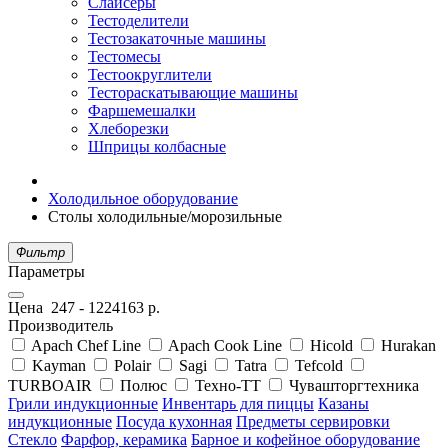
Слайсеры
Тестоделители
Тестозакаточные машины
Тестомесы
Тестоокруглители
Тестораскатывающие машины
Фаршемешалки
Хлеборезки
Шприцы колбасные
Холодильное оборудование
Столы холодильные/морозильные
Фильтр
Параметры
Цена
247
-
1224163
р.
Производитель
Apach Chef Line
Apach Cook Line
Hicold
Hurakan
Kayman
Polair
Sagi
Tatra
Tefcold
TURBOAIR
Полюс
Техно-ТТ
Чувашторгтехника
Грили индукционные
Инвентарь для пиццы
Казаны
индукционные
Посуда кухонная
Предметы сервировки
Стекло
Фарфор, керамика
Барное и кофейное оборудование