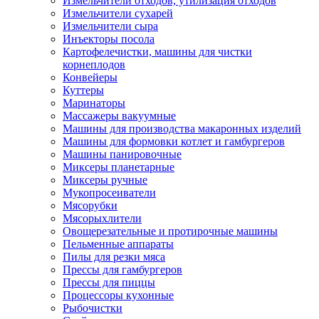
Измельчители отходов, утилизация отходов
Измельчители сухарей
Измельчители сыра
Инъекторы посола
Картофелечистки, машины для чистки
корнеплодов
Конвейеры
Куттеры
Маринаторы
Массажеры вакуумные
Машины для производства макаронных изделий
Машины для формовки котлет и гамбургеров
Машины панировочные
Миксеры планетарные
Миксеры ручные
Мукопросеиватели
Мясорубки
Мясорыхлители
Овощерезательные и протирочные машины
Пельменные аппараты
Пилы для резки мяса
Прессы для гамбургеров
Прессы для пиццы
Процессоры кухонные
Рыбочистки