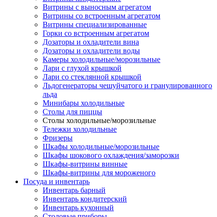
Витрины с выносным агрегатом
Витрины со встроенным агрегатом
Витрины специализированные
Горки со встроенным агрегатом
Дозаторы и охладители вина
Дозаторы и охладители воды
Камеры холодильные/морозильные
Лари с глухой крышкой
Лари со стеклянной крышкой
Льдогенераторы чешуйчатого и гранулированного
льда
Минибары холодильные
Столы для пиццы
Столы холодильные/морозильные
Тележки холодильные
Фризеры
Шкафы холодильные/морозильные
Шкафы шокового охлаждения/заморозки
Шкафы-витрины винные
Шкафы-витрины для мороженого
Посуда и инвентарь
Инвентарь барный
Инвентарь кондитерский
Инвентарь кухонный
Столовые приборы