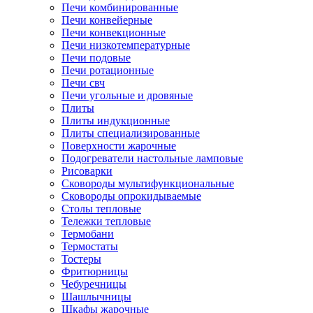
Печи комбинированные
Печи конвейерные
Печи конвекционные
Печи низкотемпературные
Печи подовые
Печи ротационные
Печи свч
Печи угольные и дровяные
Плиты
Плиты индукционные
Плиты специализированные
Поверхности жарочные
Подогреватели настольные ламповые
Рисоварки
Сковороды мультифункциональные
Сковороды опрокидываемые
Столы тепловые
Тележки тепловые
Термобани
Термостаты
Тостеры
Фритюрницы
Чебуречницы
Шашлычницы
Шкафы жарочные