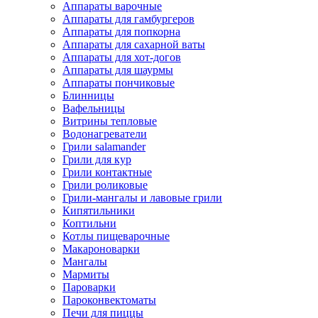
Аппараты варочные
Аппараты для гамбургеров
Аппараты для попкорна
Аппараты для сахарной ваты
Аппараты для хот-догов
Аппараты для шаурмы
Аппараты пончиковые
Блинницы
Вафельницы
Витрины тепловые
Водонагреватели
Грили salamander
Грили для кур
Грили контактные
Грили роликовые
Грили-мангалы и лавовые грили
Кипятильники
Коптильни
Котлы пищеварочные
Макароноварки
Мангалы
Мармиты
Пароварки
Пароконвектоматы
Печи для пиццы