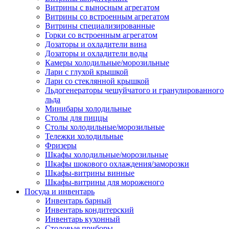
Витрины с выносным агрегатом
Витрины со встроенным агрегатом
Витрины специализированные
Горки со встроенным агрегатом
Дозаторы и охладители вина
Дозаторы и охладители воды
Камеры холодильные/морозильные
Лари с глухой крышкой
Лари со стеклянной крышкой
Льдогенераторы чешуйчатого и гранулированного
льда
Минибары холодильные
Столы для пиццы
Столы холодильные/морозильные
Тележки холодильные
Фризеры
Шкафы холодильные/морозильные
Шкафы шокового охлаждения/заморозки
Шкафы-витрины винные
Шкафы-витрины для мороженого
Посуда и инвентарь
Инвентарь барный
Инвентарь кондитерский
Инвентарь кухонный
Столовые приборы