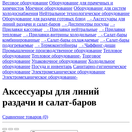
Весовое оборудование
Оборудование для прачечных и
химчисток
Моечное оборудование
Оборудование для систем
холодоснабжения
Нейтральное технологическое оборудование
Оборудование для раздачи готовых блюд
- Аксессуары для
линий раздачи и салат-баров
- Диспенсеры посуды
-
Прилавки кассовые
- Прилавки нейтральные
- Прилавки
тепловые
- Прилавки-витрины холодильные
- Салат-бары
комбинированные
- Салат-бары охлаждаемые
- Салат-бары
подогреваемые
- Термоконтейнеры
- Чаффинг-диши
Промышленное производственное оборудование
Тепловое
оборудование
Тепловое оборудование-
Торговое
оборудование
Упаковочное оборудование
Холодильное
оборудование
Посуда и инвентарь
Санитарно-гигиеническое
оборудование
Электромеханическое оборудование
Электромеханическое оборудование-
Аксессуары для линий
раздачи и салат-баров
Сравнение товаров (0)