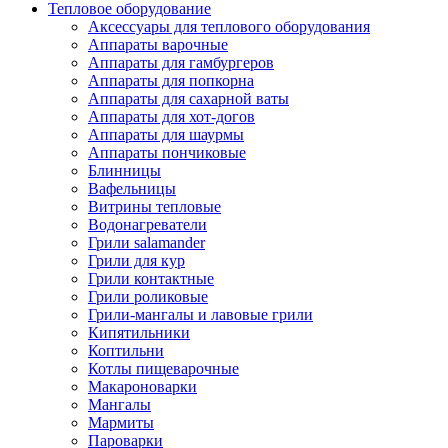
Тепловое оборудование
Аксессуары для теплового оборудования
Аппараты варочные
Аппараты для гамбургеров
Аппараты для попкорна
Аппараты для сахарной ваты
Аппараты для хот-догов
Аппараты для шаурмы
Аппараты пончиковые
Блинницы
Вафельницы
Витрины тепловые
Водонагреватели
Грили salamander
Грили для кур
Грили контактные
Грили роликовые
Грили-мангалы и лавовые грили
Кипятильники
Коптильни
Котлы пищеварочные
Макароноварки
Мангалы
Мармиты
Пароварки