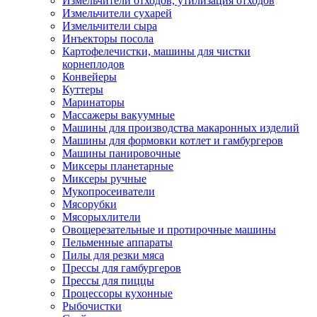
Измельчители отходов, утилизация отходов
Измельчители сухарей
Измельчители сыра
Инъекторы посола
Картофелечистки, машины для чистки
корнеплодов
Конвейеры
Куттеры
Маринаторы
Массажеры вакуумные
Машины для производства макаронных изделий
Машины для формовки котлет и гамбургеров
Машины панировочные
Миксеры планетарные
Миксеры ручные
Мукопросеиватели
Мясорубки
Мясорыхлители
Овощерезательные и протирочные машины
Пельменные аппараты
Пилы для резки мяса
Прессы для гамбургеров
Прессы для пиццы
Процессоры кухонные
Рыбочистки