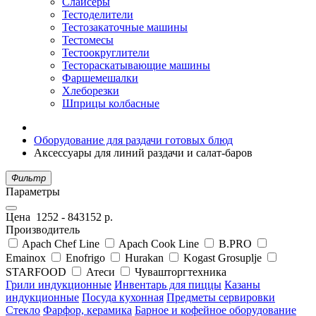
Слайсеры
Тестоделители
Тестозакаточные машины
Тестомесы
Тестоокруглители
Тестораскатывающие машины
Фаршемешалки
Хлеборезки
Шприцы колбасные
Оборудование для раздачи готовых блюд
Аксессуары для линий раздачи и салат-баров
Фильтр
Параметры
Цена
1252
-
843152
р.
Производитель
Apach Chef Line
Apach Cook Line
B.PRO
Emainox
Enofrigo
Hurakan
Kogast Grosuplje
STARFOOD
Атеси
Чувашторгтехника
Грили индукционные
Инвентарь для пиццы
Казаны
индукционные
Посуда кухонная
Предметы сервировки
Стекло
Фарфор, керамика
Барное и кофейное оборудование