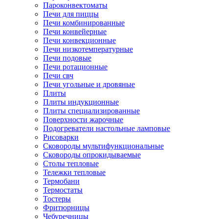
Пароконвектоматы
Печи для пиццы
Печи комбинированные
Печи конвейерные
Печи конвекционные
Печи низкотемпературные
Печи подовые
Печи ротационные
Печи свч
Печи угольные и дровяные
Плиты
Плиты индукционные
Плиты специализированные
Поверхности жарочные
Подогреватели настольные ламповые
Рисоварки
Сковороды мультифункциональные
Сковороды опрокидываемые
Столы тепловые
Тележки тепловые
Термобани
Термостаты
Тостеры
Фритюрницы
Чебуречницы