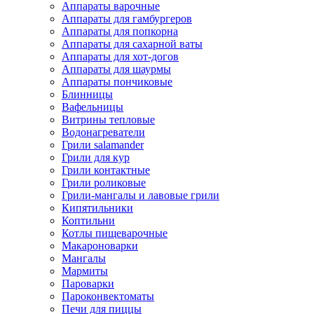
Аппараты варочные
Аппараты для гамбургеров
Аппараты для попкорна
Аппараты для сахарной ваты
Аппараты для хот-догов
Аппараты для шаурмы
Аппараты пончиковые
Блинницы
Вафельницы
Витрины тепловые
Водонагреватели
Грили salamander
Грили для кур
Грили контактные
Грили роликовые
Грили-мангалы и лавовые грили
Кипятильники
Коптильни
Котлы пищеварочные
Макароноварки
Мангалы
Мармиты
Пароварки
Пароконвектоматы
Печи для пиццы