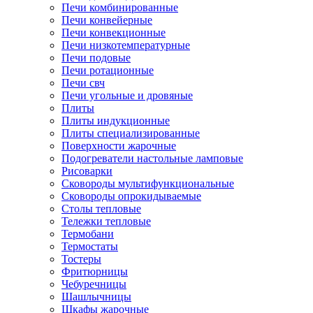
Печи комбинированные
Печи конвейерные
Печи конвекционные
Печи низкотемпературные
Печи подовые
Печи ротационные
Печи свч
Печи угольные и дровяные
Плиты
Плиты индукционные
Плиты специализированные
Поверхности жарочные
Подогреватели настольные ламповые
Рисоварки
Сковороды мультифункциональные
Сковороды опрокидываемые
Столы тепловые
Тележки тепловые
Термобани
Термостаты
Тостеры
Фритюрницы
Чебуречницы
Шашлычницы
Шкафы жарочные