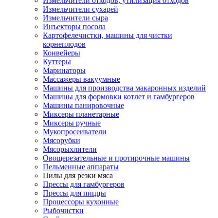
Измельчители отходов, утилизация отходов
Измельчители сухарей
Измельчители сыра
Инъекторы посола
Картофелечистки, машины для чистки
корнеплодов
Конвейеры
Куттеры
Маринаторы
Массажеры вакуумные
Машины для производства макаронных изделий
Машины для формовки котлет и гамбургеров
Машины панировочные
Миксеры планетарные
Миксеры ручные
Мукопросеиватели
Мясорубки
Мясорыхлители
Овощерезательные и протирочные машины
Пельменные аппараты
Пилы для резки мяса
Прессы для гамбургеров
Прессы для пиццы
Процессоры кухонные
Рыбочистки