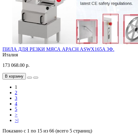
ПИЛА ДЛЯ РЕЗКИ МЯСА APACH ASWX165A 3Ф.
Италия
173 068.00 р.
В корзину
1
2
3
4
5
>
>|
Показано с 1 по 15 из 66 (всего 5 страниц)