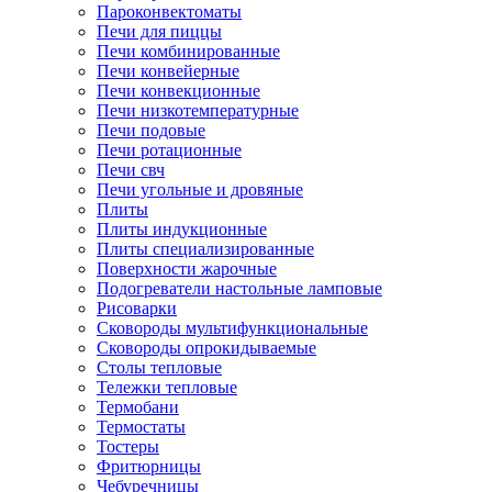
Пароконвектоматы
Печи для пиццы
Печи комбинированные
Печи конвейерные
Печи конвекционные
Печи низкотемпературные
Печи подовые
Печи ротационные
Печи свч
Печи угольные и дровяные
Плиты
Плиты индукционные
Плиты специализированные
Поверхности жарочные
Подогреватели настольные ламповые
Рисоварки
Сковороды мультифункциональные
Сковороды опрокидываемые
Столы тепловые
Тележки тепловые
Термобани
Термостаты
Тостеры
Фритюрницы
Чебуречницы