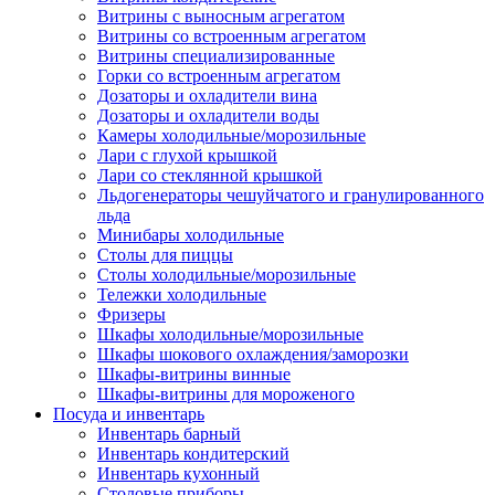
Витрины с выносным агрегатом
Витрины со встроенным агрегатом
Витрины специализированные
Горки со встроенным агрегатом
Дозаторы и охладители вина
Дозаторы и охладители воды
Камеры холодильные/морозильные
Лари с глухой крышкой
Лари со стеклянной крышкой
Льдогенераторы чешуйчатого и гранулированного
льда
Минибары холодильные
Столы для пиццы
Столы холодильные/морозильные
Тележки холодильные
Фризеры
Шкафы холодильные/морозильные
Шкафы шокового охлаждения/заморозки
Шкафы-витрины винные
Шкафы-витрины для мороженого
Посуда и инвентарь
Инвентарь барный
Инвентарь кондитерский
Инвентарь кухонный
Столовые приборы