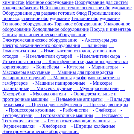
химчисток
Моечное оборудование
Оборудование для систем
холодоснабжения
Нейтральное технологическое оборудование
Оборудование для раздачи готовых блюд
Промышленное
производственное оборудование
Тепловое оборудование
Тепловое оборудование-
Торговое оборудование
Упаковочное
оборудование
Холодильное оборудование
Посуда и инвентарь
Санитарно-гигиеническое оборудование
Электромеханическое оборудование
- Аксессуары для
электро-механического оборудования
- Бликсеры
-
Гомогенизаторы
- Измельчители отходов, утилизация
отходов
- Измельчители сухарей
- Измельчители сыра
-
Инъекторы посола
- Картофелечистки, машины для чистки
корнеплодов
- Конвейеры
- Куттеры
- Маринаторы
-
Массажеры вакуумные
- Машины для производства
макаронных изделий
- Машины для формовки котлет и
гамбургеров
- Машины панировочные
- Миксеры
планетарные
- Миксеры ручные
- Мукопросеиватели
-
Мясорубки
- Мясорыхлители
- Овощерезательные и
протирочные машины
- Пельменные аппараты
- Пилы для
резки мяса
- Прессы для гамбургеров
- Прессы для пиццы
- Процессоры кухонные
- Рыбочистки
- Слайсеры
-
Тестоделители
- Тестозакаточные машины
- Тестомесы
-
Тестоокруглители
- Тестораскатывающие машины
-
Фаршемешалки
- Хлеборезки
- Шприцы колбасные
Электромеханическое оборудование-