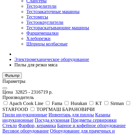
Слайсеры
Тестоделители
Тестозакаточные машины
Тестомесы
Тестоокруглители
Тестораскатывающие машины
Фаршемешалки
Хлеборезки
Шприцы колбасные
Электромеханическое оборудование
Пилы для резки мяса
Фильтр
Параметры
Цена
32825
-
2316719
р.
Производитель
Apach Cook Line
Fama
Hurakan
KT
Sirman
STARFOOD
ТОРГМАШ БАРАНОВИЧИ
Грили индукционные
Инвентарь для пиццы
Казаны
индукционные
Посуда кухонная
Предметы сервировки
Стекло
Фарфор, керамика
Барное и кофейное оборудование
Весовое оборудование
Оборудование для прачечных и