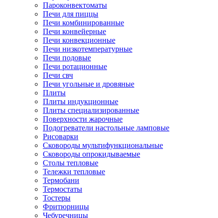
Пароконвектоматы
Печи для пиццы
Печи комбинированные
Печи конвейерные
Печи конвекционные
Печи низкотемпературные
Печи подовые
Печи ротационные
Печи свч
Печи угольные и дровяные
Плиты
Плиты индукционные
Плиты специализированные
Поверхности жарочные
Подогреватели настольные ламповые
Рисоварки
Сковороды мультифункциональные
Сковороды опрокидываемые
Столы тепловые
Тележки тепловые
Термобани
Термостаты
Тостеры
Фритюрницы
Чебуречницы