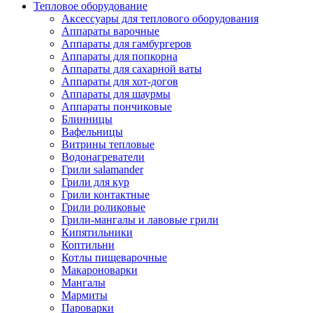
Тепловое оборудование
Аксессуары для теплового оборудования
Аппараты варочные
Аппараты для гамбургеров
Аппараты для попкорна
Аппараты для сахарной ваты
Аппараты для хот-догов
Аппараты для шаурмы
Аппараты пончиковые
Блинницы
Вафельницы
Витрины тепловые
Водонагреватели
Грили salamander
Грили для кур
Грили контактные
Грили роликовые
Грили-мангалы и лавовые грили
Кипятильники
Коптильни
Котлы пищеварочные
Макароноварки
Мангалы
Мармиты
Пароварки