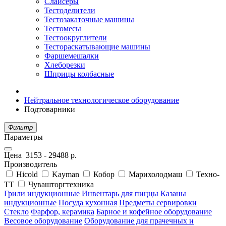
Слайсеры
Тестоделители
Тестозакаточные машины
Тестомесы
Тестоокруглители
Тестораскатывающие машины
Фаршемешалки
Хлеборезки
Шприцы колбасные
Нейтральное технологическое оборудование
Подтоварники
Фильтр
Параметры
Цена
3153
-
29488
р.
Производитель
Hicold
Kayman
Кобор
Марихолодмаш
Техно-
ТТ
Чувашторгтехника
Грили индукционные
Инвентарь для пиццы
Казаны
индукционные
Посуда кухонная
Предметы сервировки
Стекло
Фарфор, керамика
Барное и кофейное оборудование
Весовое оборудование
Оборудование для прачечных и