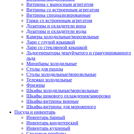
Витрины с выносным агрегатом
Витрины со встроенным агрегатом
Витрины специализированные
Горки со встроенным агрегатом
Дозаторы и охладители вина
Дозаторы и охладители воды
Камеры холодильные/морозильные
Лари с глухой крышкой
Лари со стеклянной крышкой
Льдогенераторы чешуйчатого и гранулированного
льда
Минибары холодильные
Столы для пиццы
Столы холодильные/морозильные
Тележки холодильные
Фризеры
Шкафы холодильные/морозильные
Шкафы шокового охлаждения/заморозки
Шкафы-витрины винные
Шкафы-витрины для мороженого
Посуда и инвентарь
Инвентарь барный
Инвентарь кондитерский
Инвентарь кухонный
Столовые приборы