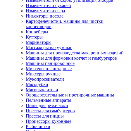
Измельчители отходов, утилизация отходов
Измельчители сухарей
Измельчители сыра
Инъекторы посола
Картофелечистки, машины для чистки
корнеплодов
Конвейеры
Куттеры
Маринаторы
Массажеры вакуумные
Машины для производства макаронных изделий
Машины для формовки котлет и гамбургеров
Машины панировочные
Миксеры планетарные
Миксеры ручные
Мукопросеиватели
Мясорубки
Мясорыхлители
Овощерезательные и протирочные машины
Пельменные аппараты
Пилы для резки мяса
Прессы для гамбургеров
Прессы для пиццы
Процессоры кухонные
Рыбочистки