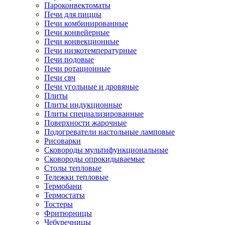
Пароконвектоматы
Печи для пиццы
Печи комбинированные
Печи конвейерные
Печи конвекционные
Печи низкотемпературные
Печи подовые
Печи ротационные
Печи свч
Печи угольные и дровяные
Плиты
Плиты индукционные
Плиты специализированные
Поверхности жарочные
Подогреватели настольные ламповые
Рисоварки
Сковороды мультифункциональные
Сковороды опрокидываемые
Столы тепловые
Тележки тепловые
Термобани
Термостаты
Тостеры
Фритюрницы
Чебуречницы