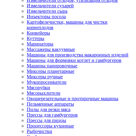
Измельчители отходов, утилизация отходов
Измельчители сухарей
Измельчители сыра
Инъекторы посола
Картофелечистки, машины для чистки
корнеплодов
Конвейеры
Куттеры
Маринаторы
Массажеры вакуумные
Машины для производства макаронных изделий
Машины для формовки котлет и гамбургеров
Машины панировочные
Миксеры планетарные
Миксеры ручные
Мукопросеиватели
Мясорубки
Мясорыхлители
Овощерезательные и протирочные машины
Пельменные аппараты
Пилы для резки мяса
Прессы для гамбургеров
Прессы для пиццы
Процессоры кухонные
Рыбочистки