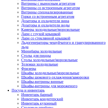
Витрины с выносным агрегатом
Витрины со встроенным агрегатом
Витрины специализированные
Горки со встроенным агрегатом
Дозаторы и охладители вина
Дозаторы и охладители воды
Камеры холодильные/морозильные
Лари с глухой крышкой
Лари со стеклянной крышкой
Льдогенераторы чешуйчатого и гранулированного
льда
Минибары холодильные
Столы для пиццы
Столы холодильные/морозильные
Тележки холодильные
Фризеры
Шкафы холодильные/морозильные
Шкафы шокового охлаждения/заморозки
Шкафы-витрины винные
Шкафы-витрины для мороженого
Посуда и инвентарь
Инвентарь барный
Инвентарь кондитерский
Инвентарь кухонный
Столовые приборы