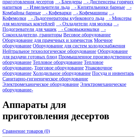
приготовления десертов
- Блендеры
- Диспенсеры горячих
напитков
- Измельчители льда
- Кипятильники барные
-
Комбайны барные
- Кофеварки
- Кофемашины
-
Кофемолки
- Льдогенераторы кубикового льда
- Миксеры
для молочных коктейлей
- Охладители для молока
-
Подогреватели для чашек
- Соковыжималки
-
Сокоохладители, граниторы
Весовое оборудование
Оборудование для прачечных и химчисток
Моечное
оборудование
Оборудование для систем холодоснабжения
Нейтральное технологическое оборудование
Оборудование
для раздачи готовых блюд
Промышленное производственное
оборудование
Тепловое оборудование
Тепловое
оборудование-
Торговое оборудование
Упаковочное
оборудование
Холодильное оборудование
Посуда и инвентарь
Санитарно-гигиеническое оборудование
Электромеханическое оборудование
Электромеханическое
оборудование-
Аппараты для
приготовления десертов
Сравнение товаров (0)