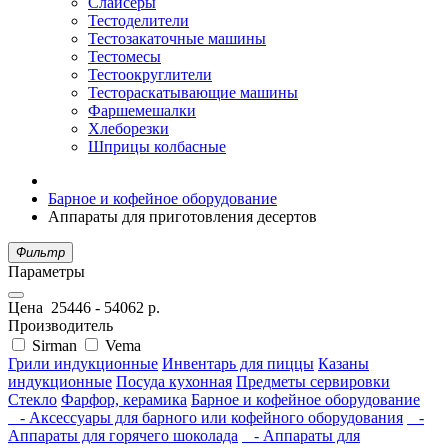
Слайсеры
Тестоделители
Тестозакаточные машины
Тестомесы
Тестоокруглители
Тестораскатывающие машины
Фаршемешалки
Хлеборезки
Шприцы колбасные
Барное и кофейное оборудование
Аппараты для приготовления десертов
Фильтр
Параметры
Цена
25446
-
54062
р.
Производитель
Sirman
Vema
Грили индукционные
Инвентарь для пиццы
Казаны
индукционные
Посуда кухонная
Предметы сервировки
Стекло
Фарфор, керамика
Барное и кофейное оборудование
- Аксессуары для барного или кофейного оборудования
-
Аппараты для горячего шоколада
- Аппараты для