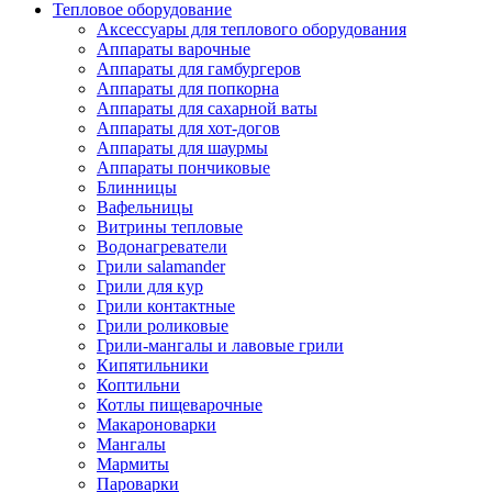
Тепловое оборудование
Аксессуары для теплового оборудования
Аппараты варочные
Аппараты для гамбургеров
Аппараты для попкорна
Аппараты для сахарной ваты
Аппараты для хот-догов
Аппараты для шаурмы
Аппараты пончиковые
Блинницы
Вафельницы
Витрины тепловые
Водонагреватели
Грили salamander
Грили для кур
Грили контактные
Грили роликовые
Грили-мангалы и лавовые грили
Кипятильники
Коптильни
Котлы пищеварочные
Макароноварки
Мангалы
Мармиты
Пароварки