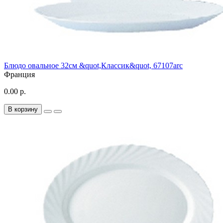
Блюдо овальное 32см &quot,Классик&quot, 67107arc
Франция
0.00 р.
В корзину