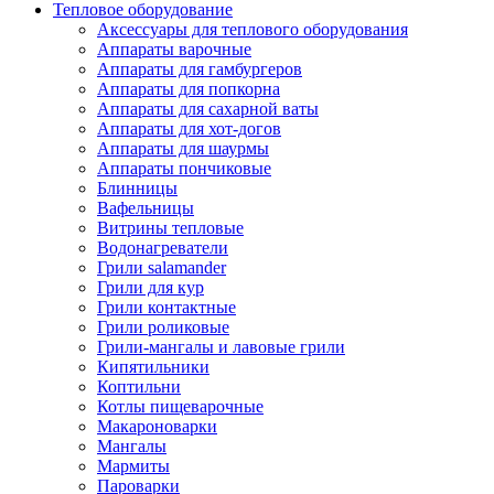
Тепловое оборудование
Аксессуары для теплового оборудования
Аппараты варочные
Аппараты для гамбургеров
Аппараты для попкорна
Аппараты для сахарной ваты
Аппараты для хот-догов
Аппараты для шаурмы
Аппараты пончиковые
Блинницы
Вафельницы
Витрины тепловые
Водонагреватели
Грили salamander
Грили для кур
Грили контактные
Грили роликовые
Грили-мангалы и лавовые грили
Кипятильники
Коптильни
Котлы пищеварочные
Макароноварки
Мангалы
Мармиты
Пароварки