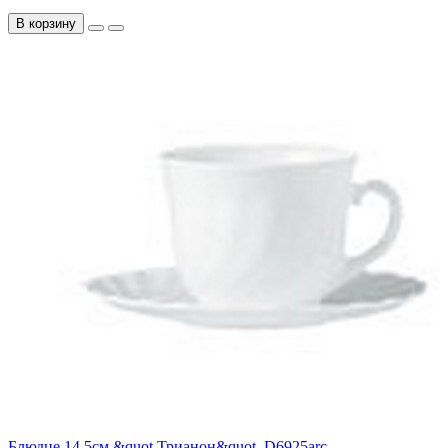
В корзину
Блюдце 14,5см &quot,Трианон&quot, D6925arc