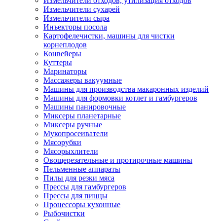
Измельчители отходов, утилизация отходов
Измельчители сухарей
Измельчители сыра
Инъекторы посола
Картофелечистки, машины для чистки
корнеплодов
Конвейеры
Куттеры
Маринаторы
Массажеры вакуумные
Машины для производства макаронных изделий
Машины для формовки котлет и гамбургеров
Машины панировочные
Миксеры планетарные
Миксеры ручные
Мукопросеиватели
Мясорубки
Мясорыхлители
Овощерезательные и протирочные машины
Пельменные аппараты
Пилы для резки мяса
Прессы для гамбургеров
Прессы для пиццы
Процессоры кухонные
Рыбочистки