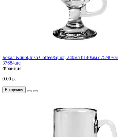
Бокал &quot,Irish Coffee&quot, 240мл h140мм d75/90мм
37684arc
Франция
0.00 р.
В корзину