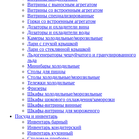
Витрины с выносным агрегатом
Витрины со встроенным агрегатом
Витрины специализированные
Горки со встроенным агрегатом
Дозаторы и охладители вина
Дозаторы и охладители воды
Камеры холодильные/морозильные
Лари с глухой крышкой
Лари со стеклянной крышкой
Льдогенераторы чешуйчатого и гранулированного
льда
Минибары холодильные
Столы для пиццы
Столы холодильные/морозильные
Тележки холодильные
Фризеры
Шкафы холодильные/морозильные
Шкафы шокового охлаждения/заморозки
Шкафы-витрины винные
Шкафы-витрины для мороженого
Посуда и инвентарь
Инвентарь барный
Инвентарь кондитерский
Инвентарь кухонный
Столовые приборы