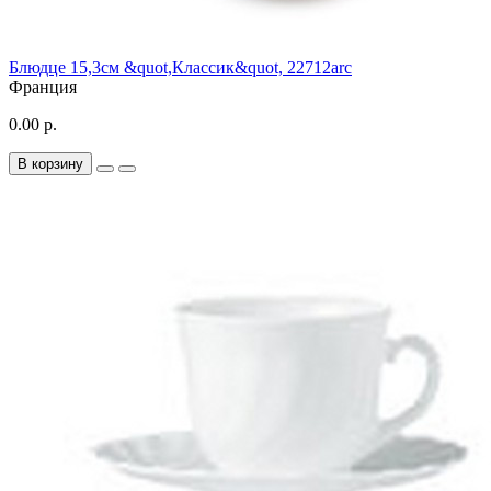
Блюдце 15,3см &quot,Классик&quot, 22712arc
Франция
0.00 р.
В корзину