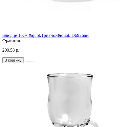
Блюдце 16см &quot,Трианон&quot, D6926arc
Франция
200.58 р.
В корзину