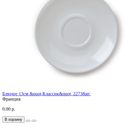
Блюдце 13см &quot,Классик&quot, 22738arc
Франция
0.00 р.
В корзину