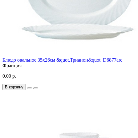
Блюдо овальное 35х26см &quot,Трианон&quot, D6877arc
Франция
0.00 р.
В корзину