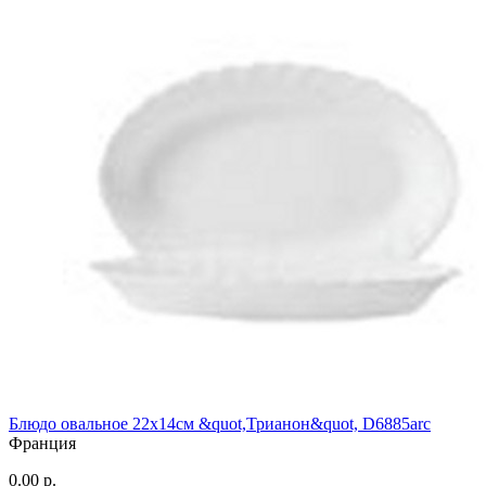
Блюдо овальное 22х14см &quot,Трианон&quot, D6885arc
Франция
0.00 р.