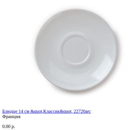
Блюдце 14 см &quot,Классик&quot, 22720arc
Франция
0.00 р.