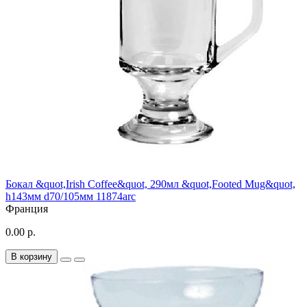
Бокал &quot,Irish Coffee&quot, 290мл &quot,Footed Mug&quot,
h143мм d70/105мм 11874arc
Франция
0.00 р.
В корзину