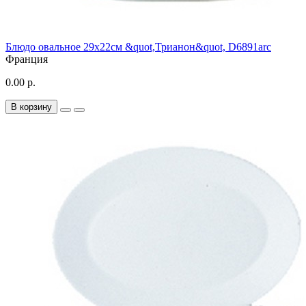
Блюдо овальное 29х22см &quot,Трианон&quot, D6891arc
Франция
0.00 р.
В корзину