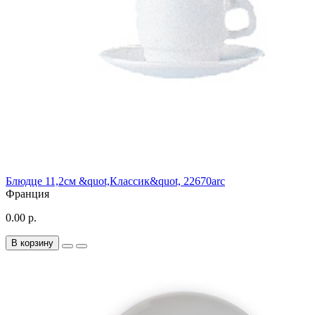
Блюдце 11,2см &quot,Классик&quot, 22670arc
Франция
0.00 р.
В корзину