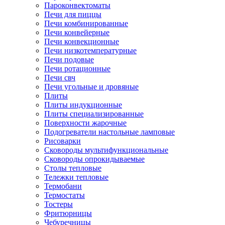
Пароконвектоматы
Печи для пиццы
Печи комбинированные
Печи конвейерные
Печи конвекционные
Печи низкотемпературные
Печи подовые
Печи ротационные
Печи свч
Печи угольные и дровяные
Плиты
Плиты индукционные
Плиты специализированные
Поверхности жарочные
Подогреватели настольные ламповые
Рисоварки
Сковороды мультифункциональные
Сковороды опрокидываемые
Столы тепловые
Тележки тепловые
Термобани
Термостаты
Тостеры
Фритюрницы
Чебуречницы