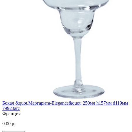
Бокал &quot,Маргарита-Elegance&quot, 250мл h157мм d119мм
79923arc
Франция
0.00 р.