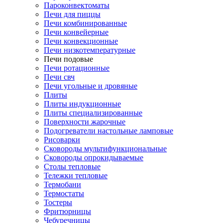
Пароконвектоматы
Печи для пиццы
Печи комбинированные
Печи конвейерные
Печи конвекционные
Печи низкотемпературные
Печи подовые
Печи ротационные
Печи свч
Печи угольные и дровяные
Плиты
Плиты индукционные
Плиты специализированные
Поверхности жарочные
Подогреватели настольные ламповые
Рисоварки
Сковороды мультифункциональные
Сковороды опрокидываемые
Столы тепловые
Тележки тепловые
Термобани
Термостаты
Тостеры
Фритюрницы
Чебуречницы