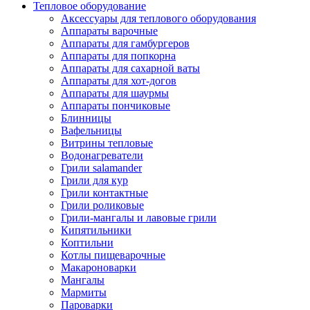
Тепловое оборудование
Аксессуары для теплового оборудования
Аппараты варочные
Аппараты для гамбургеров
Аппараты для попкорна
Аппараты для сахарной ваты
Аппараты для хот-догов
Аппараты для шаурмы
Аппараты пончиковые
Блинницы
Вафельницы
Витрины тепловые
Водонагреватели
Грили salamander
Грили для кур
Грили контактные
Грили роликовые
Грили-мангалы и лавовые грили
Кипятильники
Коптильни
Котлы пищеварочные
Макароноварки
Мангалы
Мармиты
Пароварки