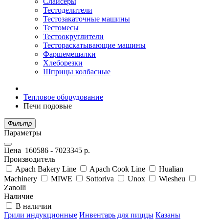
Слайсеры
Тестоделители
Тестозакаточные машины
Тестомесы
Тестоокруглители
Тестораскатывающие машины
Фаршемешалки
Хлеборезки
Шприцы колбасные
Тепловое оборудование
Печи подовые
Фильтр
Параметры
Цена
160586
-
7023345
р.
Производитель
Apach Bakery Line
Apach Cook Line
Hualian
Machinery
MIWE
Sottoriva
Unox
Wiesheu
Zanolli
Наличие
В наличии
Грили индукционные
Инвентарь для пиццы
Казаны