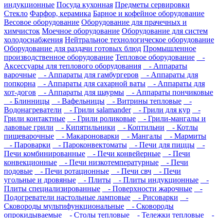
индукционные
Посуда кухонная
Предметы сервировки
Стекло
Фарфор, керамика
Барное и кофейное оборудование
Весовое оборудование
Оборудование для прачечных и
химчисток
Моечное оборудование
Оборудование для систем
холодоснабжения
Нейтральное технологическое оборудование
Оборудование для раздачи готовых блюд
Промышленное
производственное оборудование
Тепловое оборудование
-
Аксессуары для теплового оборудования
- Аппараты
варочные
- Аппараты для гамбургеров
- Аппараты для
попкорна
- Аппараты для сахарной ваты
- Аппараты для
хот-догов
- Аппараты для шаурмы
- Аппараты пончиковые
- Блинницы
- Вафельницы
- Витрины тепловые
-
Водонагреватели
- Грили salamander
- Грили для кур
-
Грили контактные
- Грили роликовые
- Грили-мангалы и
лавовые грили
- Кипятильники
- Коптильни
- Котлы
пищеварочные
- Макароноварки
- Мангалы
- Мармиты
- Пароварки
- Пароконвектоматы
- Печи для пиццы
-
Печи комбинированные
- Печи конвейерные
- Печи
конвекционные
- Печи низкотемпературные
- Печи
подовые
- Печи ротационные
- Печи свч
- Печи
угольные и дровяные
- Плиты
- Плиты индукционные
-
Плиты специализированные
- Поверхности жарочные
-
Подогреватели настольные ламповые
- Рисоварки
-
Сковороды мультифункциональные
- Сковороды
опрокидываемые
- Столы тепловые
- Тележки тепловые
-