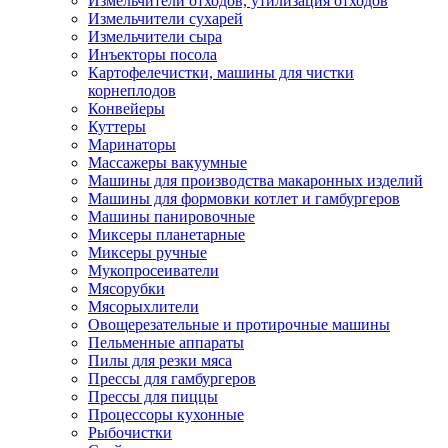
Измельчители отходов, утилизация отходов
Измельчители сухарей
Измельчители сыра
Инъекторы посола
Картофелечистки, машины для чистки
корнеплодов
Конвейеры
Куттеры
Маринаторы
Массажеры вакуумные
Машины для производства макаронных изделий
Машины для формовки котлет и гамбургеров
Машины панировочные
Миксеры планетарные
Миксеры ручные
Мукопросеиватели
Мясорубки
Мясорыхлители
Овощерезательные и протирочные машины
Пельменные аппараты
Пилы для резки мяса
Прессы для гамбургеров
Прессы для пиццы
Процессоры кухонные
Рыбочистки