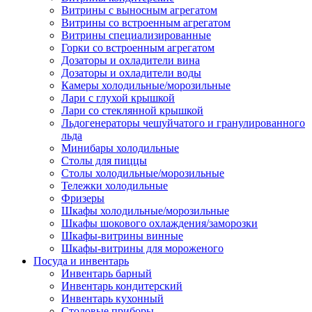
Витрины с выносным агрегатом
Витрины со встроенным агрегатом
Витрины специализированные
Горки со встроенным агрегатом
Дозаторы и охладители вина
Дозаторы и охладители воды
Камеры холодильные/морозильные
Лари с глухой крышкой
Лари со стеклянной крышкой
Льдогенераторы чешуйчатого и гранулированного
льда
Минибары холодильные
Столы для пиццы
Столы холодильные/морозильные
Тележки холодильные
Фризеры
Шкафы холодильные/морозильные
Шкафы шокового охлаждения/заморозки
Шкафы-витрины винные
Шкафы-витрины для мороженого
Посуда и инвентарь
Инвентарь барный
Инвентарь кондитерский
Инвентарь кухонный
Столовые приборы