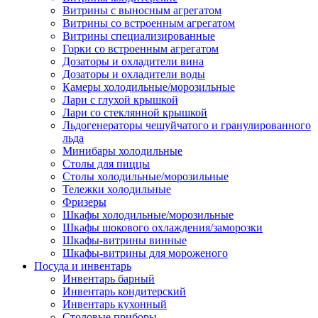
Витрины с выносным агрегатом
Витрины со встроенным агрегатом
Витрины специализированные
Горки со встроенным агрегатом
Дозаторы и охладители вина
Дозаторы и охладители воды
Камеры холодильные/морозильные
Лари с глухой крышкой
Лари со стеклянной крышкой
Льдогенераторы чешуйчатого и гранулированного
льда
Минибары холодильные
Столы для пиццы
Столы холодильные/морозильные
Тележки холодильные
Фризеры
Шкафы холодильные/морозильные
Шкафы шокового охлаждения/заморозки
Шкафы-витрины винные
Шкафы-витрины для мороженого
Посуда и инвентарь
Инвентарь барный
Инвентарь кондитерский
Инвентарь кухонный
Столовые приборы