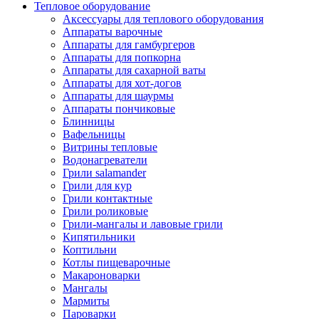
Тепловое оборудование
Аксессуары для теплового оборудования
Аппараты варочные
Аппараты для гамбургеров
Аппараты для попкорна
Аппараты для сахарной ваты
Аппараты для хот-догов
Аппараты для шаурмы
Аппараты пончиковые
Блинницы
Вафельницы
Витрины тепловые
Водонагреватели
Грили salamander
Грили для кур
Грили контактные
Грили роликовые
Грили-мангалы и лавовые грили
Кипятильники
Коптильни
Котлы пищеварочные
Макароноварки
Мангалы
Мармиты
Пароварки