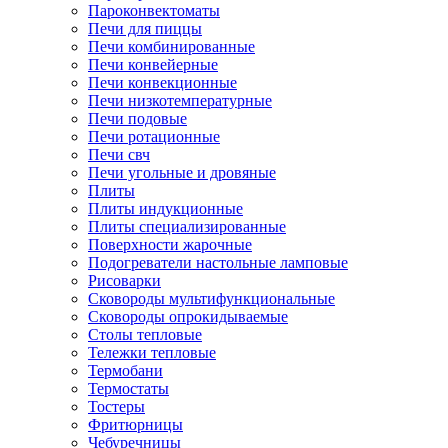
Пароконвектоматы
Печи для пиццы
Печи комбинированные
Печи конвейерные
Печи конвекционные
Печи низкотемпературные
Печи подовые
Печи ротационные
Печи свч
Печи угольные и дровяные
Плиты
Плиты индукционные
Плиты специализированные
Поверхности жарочные
Подогреватели настольные ламповые
Рисоварки
Сковороды мультифункциональные
Сковороды опрокидываемые
Столы тепловые
Тележки тепловые
Термобани
Термостаты
Тостеры
Фритюрницы
Чебуречницы