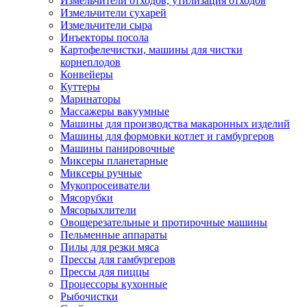
Измельчители отходов, утилизация отходов
Измельчители сухарей
Измельчители сыра
Инъекторы посола
Картофелечистки, машины для чистки
корнеплодов
Конвейеры
Куттеры
Маринаторы
Массажеры вакуумные
Машины для производства макаронных изделий
Машины для формовки котлет и гамбургеров
Машины панировочные
Миксеры планетарные
Миксеры ручные
Мукопросеиватели
Мясорубки
Мясорыхлители
Овощерезательные и протирочные машины
Пельменные аппараты
Пилы для резки мяса
Прессы для гамбургеров
Прессы для пиццы
Процессоры кухонные
Рыбочистки