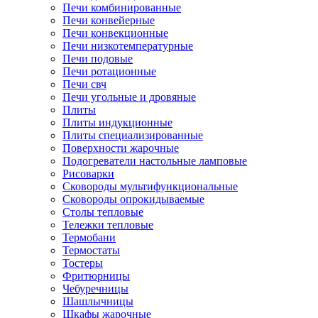
Печи комбинированные
Печи конвейерные
Печи конвекционные
Печи низкотемпературные
Печи подовые
Печи ротационные
Печи свч
Печи угольные и дровяные
Плиты
Плиты индукционные
Плиты специализированные
Поверхности жарочные
Подогреватели настольные ламповые
Рисоварки
Сковороды мультифункциональные
Сковороды опрокидываемые
Столы тепловые
Тележки тепловые
Термобани
Термостаты
Тостеры
Фритюрницы
Чебуречницы
Шашлычницы
Шкафы жарочные