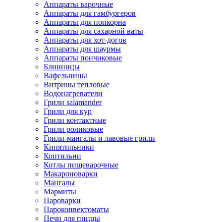
Аппараты варочные
Аппараты для гамбургеров
Аппараты для попкорна
Аппараты для сахарной ваты
Аппараты для хот-догов
Аппараты для шаурмы
Аппараты пончиковые
Блинницы
Вафельницы
Витрины тепловые
Водонагреватели
Грили salamander
Грили для кур
Грили контактные
Грили роликовые
Грили-мангалы и лавовые грили
Кипятильники
Коптильни
Котлы пищеварочные
Макароноварки
Мангалы
Мармиты
Пароварки
Пароконвектоматы
Печи для пиццы