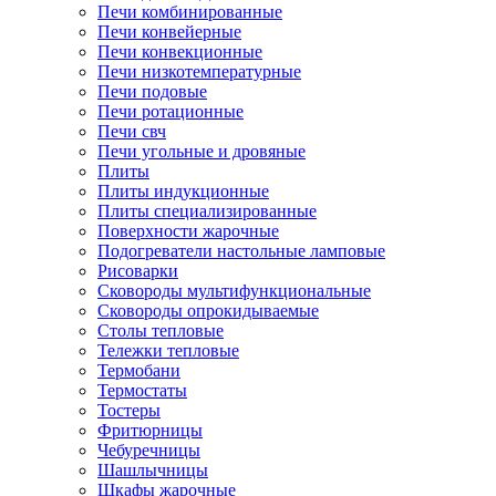
Печи комбинированные
Печи конвейерные
Печи конвекционные
Печи низкотемпературные
Печи подовые
Печи ротационные
Печи свч
Печи угольные и дровяные
Плиты
Плиты индукционные
Плиты специализированные
Поверхности жарочные
Подогреватели настольные ламповые
Рисоварки
Сковороды мультифункциональные
Сковороды опрокидываемые
Столы тепловые
Тележки тепловые
Термобани
Термостаты
Тостеры
Фритюрницы
Чебуречницы
Шашлычницы
Шкафы жарочные