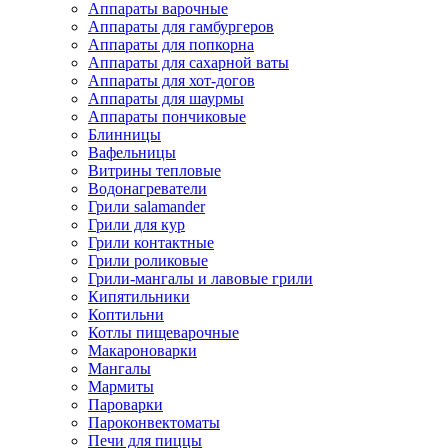
Аппараты варочные
Аппараты для гамбургеров
Аппараты для попкорна
Аппараты для сахарной ваты
Аппараты для хот-догов
Аппараты для шаурмы
Аппараты пончиковые
Блинницы
Вафельницы
Витрины тепловые
Водонагреватели
Грили salamander
Грили для кур
Грили контактные
Грили роликовые
Грили-мангалы и лавовые грили
Кипятильники
Коптильни
Котлы пищеварочные
Макароноварки
Мангалы
Мармиты
Пароварки
Пароконвектоматы
Печи для пиццы