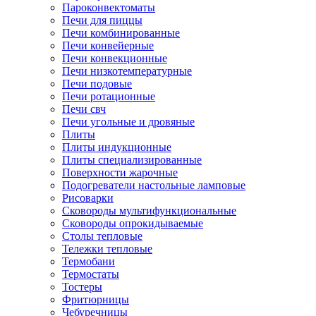
Пароконвектоматы
Печи для пиццы
Печи комбинированные
Печи конвейерные
Печи конвекционные
Печи низкотемпературные
Печи подовые
Печи ротационные
Печи свч
Печи угольные и дровяные
Плиты
Плиты индукционные
Плиты специализированные
Поверхности жарочные
Подогреватели настольные ламповые
Рисоварки
Сковороды мультифункциональные
Сковороды опрокидываемые
Столы тепловые
Тележки тепловые
Термобани
Термостаты
Тостеры
Фритюрницы
Чебуречницы