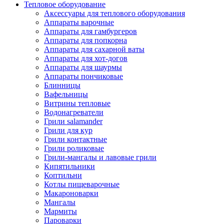
Тепловое оборудование
Аксессуары для теплового оборудования
Аппараты варочные
Аппараты для гамбургеров
Аппараты для попкорна
Аппараты для сахарной ваты
Аппараты для хот-догов
Аппараты для шаурмы
Аппараты пончиковые
Блинницы
Вафельницы
Витрины тепловые
Водонагреватели
Грили salamander
Грили для кур
Грили контактные
Грили роликовые
Грили-мангалы и лавовые грили
Кипятильники
Коптильни
Котлы пищеварочные
Макароноварки
Мангалы
Мармиты
Пароварки