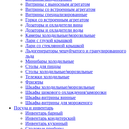
Витрины с выносным агрегатом
Витрины со встроенным агрегатом
Витрины специализированные
Горки со встроенным агрегатом
Дозаторы и охладители вина
Дозаторы и охладители воды
Камеры холодильные/морозильные
Лари с глухой крышкой
Лари со стеклянной крышкой
Льдогенераторы чешуйчатого и гранулированного
льда
Минибары холодильные
Столы для пиццы
Столы холодильные/морозильные
Тележки холодильные
Фризеры
Шкафы холодильные/морозильные
Шкафы шокового охлаждения/заморозки
Шкафы-витрины винные
Шкафы-витрины для мороженого
Посуда и инвентарь
Инвентарь барный
Инвентарь кондитерский
Инвентарь кухонный
Столовые приборы