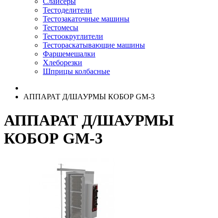
Слайсеры
Тестоделители
Тестозакаточные машины
Тестомесы
Тестоокруглители
Тестораскатывающие машины
Фаршемешалки
Хлеборезки
Шприцы колбасные
АППАРАТ Д/ШАУРМЫ КОБОР GM-3
АППАРАТ Д/ШАУРМЫ
КОБОР GM-3