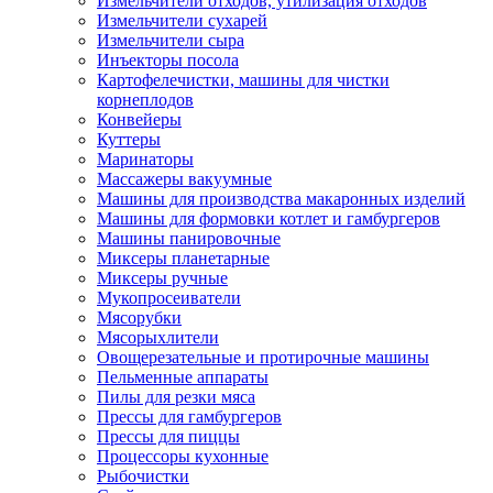
Измельчители отходов, утилизация отходов
Измельчители сухарей
Измельчители сыра
Инъекторы посола
Картофелечистки, машины для чистки
корнеплодов
Конвейеры
Куттеры
Маринаторы
Массажеры вакуумные
Машины для производства макаронных изделий
Машины для формовки котлет и гамбургеров
Машины панировочные
Миксеры планетарные
Миксеры ручные
Мукопросеиватели
Мясорубки
Мясорыхлители
Овощерезательные и протирочные машины
Пельменные аппараты
Пилы для резки мяса
Прессы для гамбургеров
Прессы для пиццы
Процессоры кухонные
Рыбочистки